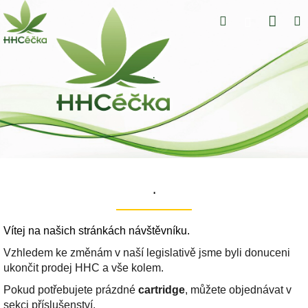
Přejít
Nák
Hledat
Přihlášení
na
obsah
koší
.
.
.
Vítej na našich stránkách návštěvníku.
Vzhledem ke změnám v naší legislativě jsme byli donuceni
ukončit prodej HHC a vše kolem.
Pokud potřebujete prázdné
cartridge
, můžete objednávat v
sekci příslušenství.