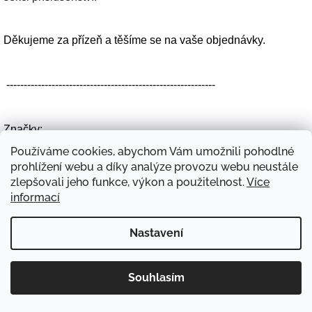
Děkujeme za přízeň a těšíme se na vaše objednávky.
------------------------------------------------------------
Značky:
Používáme cookies, abychom Vám umožnili pohodlné
prohlížení webu a díky analýze provozu webu neustále
zlepšovali jeho funkce, výkon a použitelnost.
Více
informací
Nastavení
Z
á
Copyright 2026
HHCéčka
. Všechna práva vyhrazena.
Vytvořil Shoptet
Souhlasím
p
Používáme
ověření věku Adulto
a